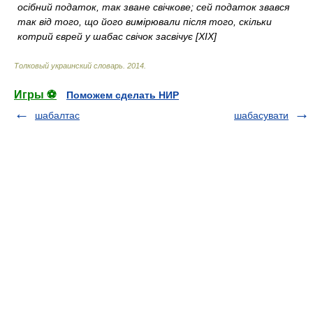
осібний податок, так зване свічкове; сей податок звався
так від того, що його вимірювали після того, скільки
котрий єврей у шабас свічок засвічує [XIX]
Толковый украинский словарь
.
2014
.
Игры ⚽
Поможем сделать НИР
шабалтас
шабасувати