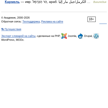
Кармель
— ивр. הַר הַכַּרְמֶל‎, араб. الكرمل/جبل مار إليا‎‎ …
Википедия
© Академик, 2000-2026
18+
Обратная связь:
Техподдержка
,
Реклама на сайте
👣 Путешествия
Экспорт словарей на сайты
, сделанные на PHP,
Joomla,
Drupal,
WordPress, MODx.