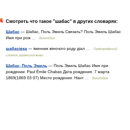
Смотреть что такое "шабас" в других словарях:
Шабас
— Шабас, Поль Эмиль Связать? Поль Эмиль Шабас
Имя при рож …
Википедия
шабасівка
— іменник жіночого роду діал …
Орфографічний
словник української мови
Шабас, Поль Эмиль
— Поль Эмиль Шабас Имя при
рождении: Paul Émile Chabas Дата рождения: 7 марта
1869(1869 03 07) Место рождения: Нант …
Википедия