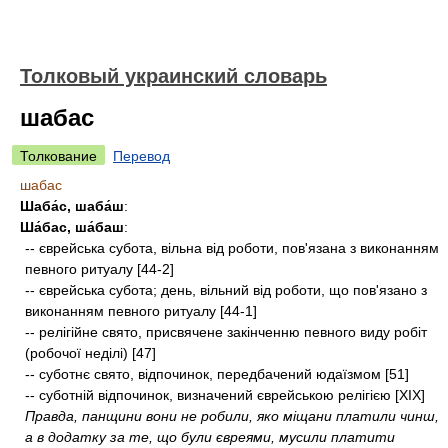
Толковый украинский словарь
шабас
Толкование
Перевод
шабас
Шаба́с, шаба́ш
:
Ша́бас, ша́баш
:
-- єврейська субота, вільна від роботи, пов'язана з виконанням
певного ритуалу [44-2]
-- єврейська субота; день, вільний від роботи, що пов'язано з
виконанням певного ритуалу [44-1]
-- релігійне свято, присвячене закінченню певного виду робіт
(робочої неділі) [47]
-- суботнє свято, відпочинок, передбачений юдаїзмом [51]
-- суботній відпочинок, визначений єврейською релігією [XIX]
Правда, панщини вони не робили, яко міщани платили чинш,
а в додатку за те, що були євреями, мусили платити