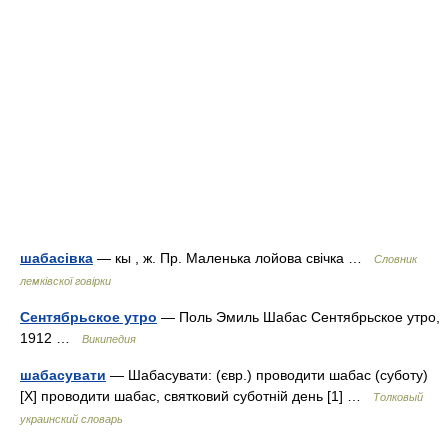
шабасівка
— кы , ж. Пр. Маленька лойова свічка …
Словник
лемківскої говірки
Сентябрьское утро
— Поль Эмиль Шабас Сентябрьское утро,
1912 …
Википедия
шабасувати
— Шабасувати: (євр.) проводити шабас (суботу)
[X] проводити шабас, святковий суботній день [1] …
Толковый
украинский словарь