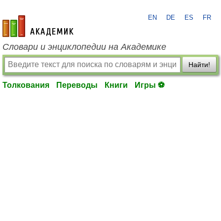
EN
DE
ES
FR
academic.ru
Словари и энциклопедии на Академике
Найти!
Толкования
Переводы
Книги
Игры ⚽