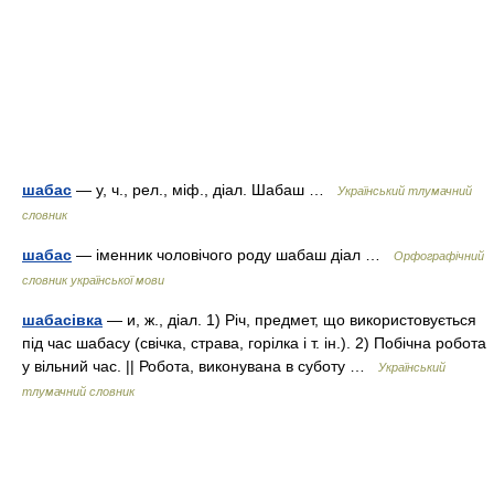
шабас
— у, ч., рел., міф., діал. Шабаш …
Український тлумачний
словник
шабас
— іменник чоловічого роду шабаш діал …
Орфографічний
словник української мови
шабасівка
— и, ж., діал. 1) Річ, предмет, що використовується
під час шабасу (свічка, страва, горілка і т. ін.). 2) Побічна робота
у вільний час. || Робота, виконувана в суботу …
Український
тлумачний словник